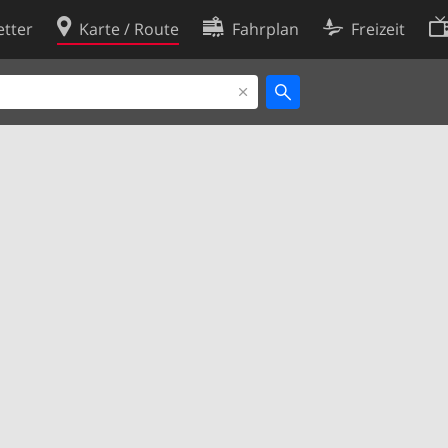
tter
Karte / Route
Fahrplan
Freizeit
Cookie-Richtlinie
ingungen
Cookie-Einstellungen
rklärung
Entwickler