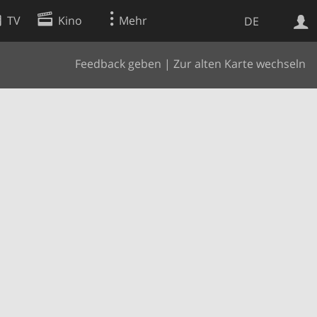
TV
Kino
Mehr
DE
Feedback geben
|
Zur alten Karte wechseln
Websuche
Apps