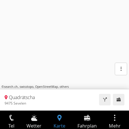
©
search.ch
,
swisstopo
,
OpenStreetMap
,
others
Quadrätscha
9475 Sevelen
Tel
Wetter
Karte
Fahrplan
Mehr