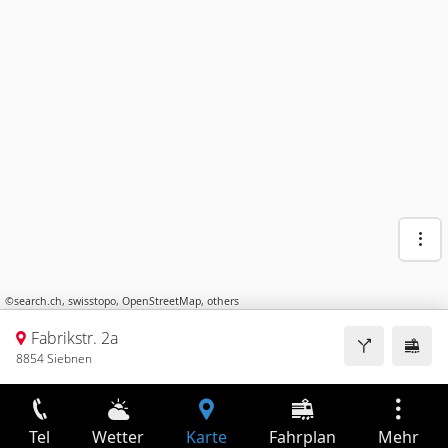
©
search.ch
,
swisstopo
,
OpenStreetMap
,
others
Fabrikstr. 2a
8854 Siebnen
Tel
Wetter
Karte
Fahrplan
Mehr