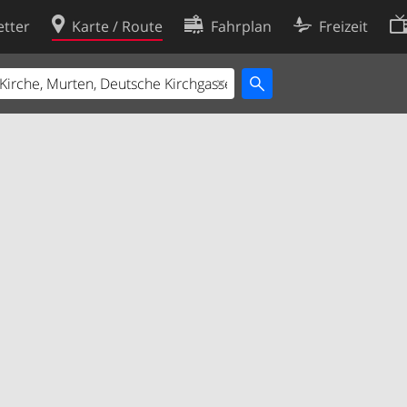
tter
Karte / Route
Fahrplan
Freizeit
Cookie-Richtlinie
ingungen
Cookie-Einstellungen
rklärung
Entwickler