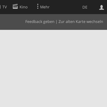
TV
Kino
Mehr
DE
Feedback geben
|
Zur alten Karte wechseln
Websuche
Apps