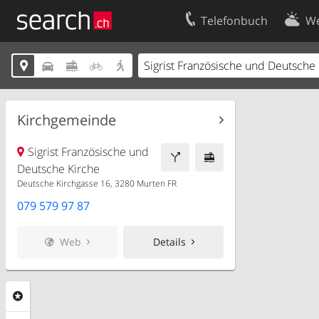
Telefonbuch
We
Ihr Eintrag
Kontakt





Kundencenter Geschäftskunden
Nutzungsbed
Impressum
Datenschutze
Kirchgemeinde
Sigrist Französische und
Deutsche Kirche
Deutsche Kirchgasse 16, 3280 Murten FR
079 579 97 87
Web
Details
Rubriken