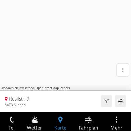
©
search.ch
,
swisstopo
,
OpenStreetMap
,
others
Ruslistr. 9
6473 Silenen
Tel
Wetter
Karte
Fahrplan
Mehr