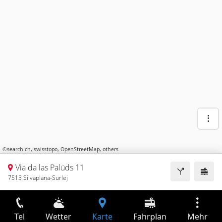
©
search.ch
,
swisstopo
,
OpenStreetMap
,
others
Via da las Palüds 11
7513 Silvaplana-Surlej
Tel
Wetter
Karte
Fahrplan
Mehr