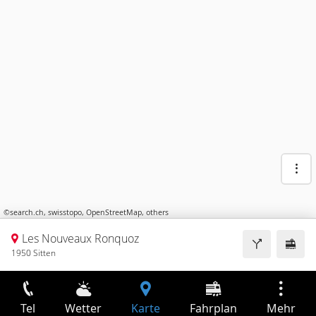
©
search.ch
,
swisstopo
,
OpenStreetMap
,
others
Les Nouveaux Ronquoz
1950 Sitten
Tel
Wetter
Karte
Fahrplan
Mehr