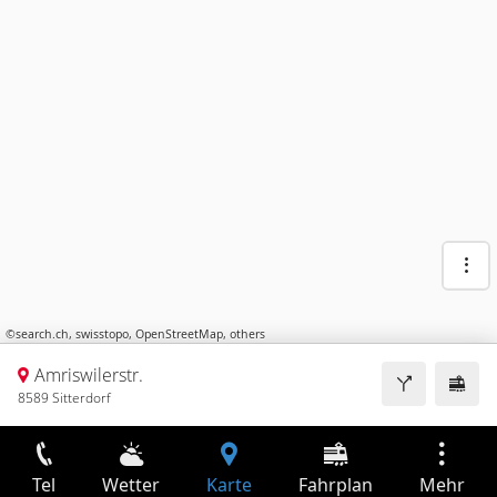
©
search.ch
,
swisstopo
,
OpenStreetMap
,
others
Amriswilerstr.
8589 Sitterdorf
Tel
Wetter
Karte
Fahrplan
Mehr