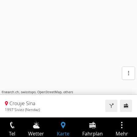
©
search.ch
,
swisstopo
,
OpenStreetMap
,
others
Crouye Sina
1997 Siviez (Nendaz)
Tel
Wetter
Karte
Fahrplan
Mehr