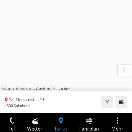
©
search.ch
,
swisstopo
,
OpenStreetMap
,
others
St. Niklausstr. 79
4500 Solothurn
Tel
Wetter
Karte
Fahrplan
Mehr