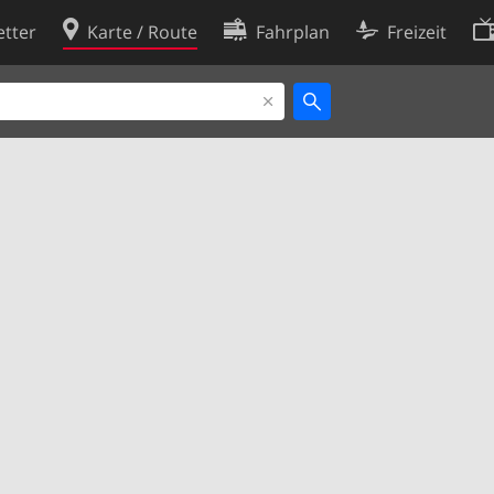
tter
Karte / Route
Fahrplan
Freizeit
Cookie-Richtlinie
ingungen
Cookie-Einstellungen
rklärung
Entwickler