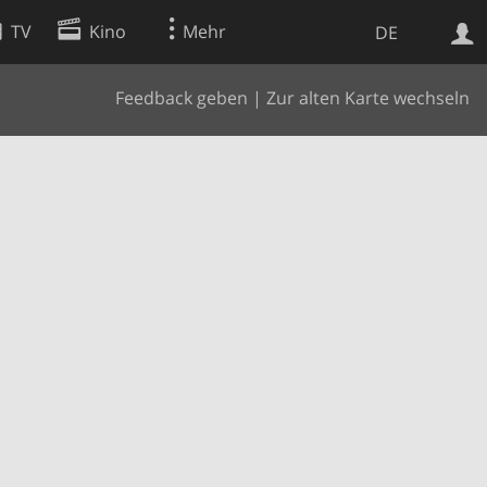
TV
Kino
Mehr
DE
Feedback geben
|
Zur alten Karte wechseln
Websuche
Apps