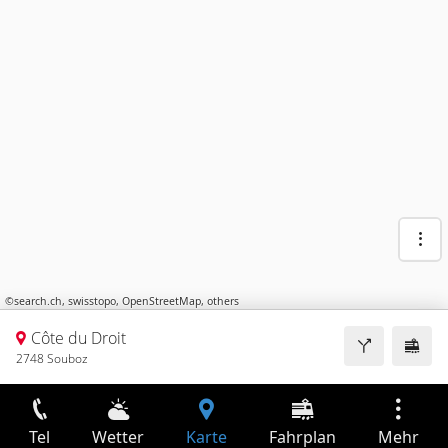
©
search.ch
,
swisstopo
,
OpenStreetMap
,
others
Côte du Droit
2748 Souboz
Tel
Wetter
Karte
Fahrplan
Mehr