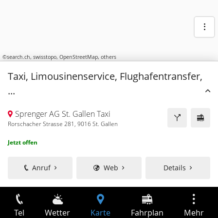
©
search.ch
,
swisstopo
,
OpenStreetMap
,
others
Taxi, Limousinenservice, Flughafentransfer,
...
Sprenger AG St. Gallen Taxi
Rorschacher Strasse 281, 9016 St. Gallen
Jetzt offen
Anruf
Web
Details
Tel
Wetter
Karte
Fahrplan
Mehr