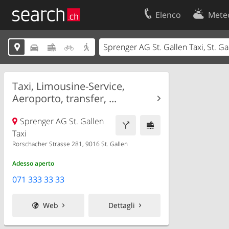
Elenco
Mete
Il vostro profolio
Contatti





Area clienti
Condizioni d’u
Informazioni Legali
Protezione dei
Taxi, Limousine-Service,
Aeroporto, transfer, ...
Sprenger AG St. Gallen
Taxi
Rorschacher Strasse 281, 9016 St. Gallen
Adesso aperto
071 333 33 33
Web
Dettagli