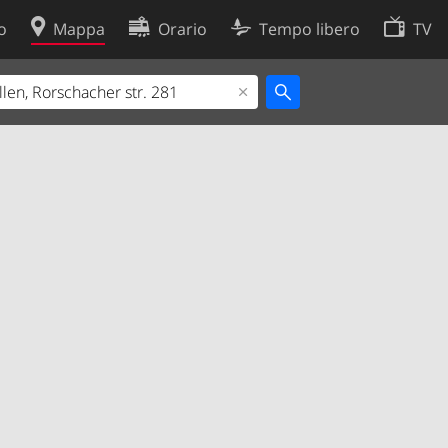
o
Mappa
Orario
Tempo libero
TV
Politica sui cookie
so
Preferenze cookie
 dati
Sviluppatori