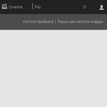
Cinema
Più
IT
Fornire feedback
|
Passa alla vecchia mappa
Ricerca Web
Applicazione