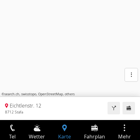
©
search.ch
,
swisstopo
,
OpenStreetMap
,
others
Eichtlenstr. 12
8712 Stäfa
Tel
Wetter
Karte
Fahrplan
Mehr