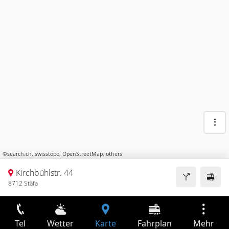
©
search.ch
,
swisstopo
,
OpenStreetMap
,
others
Kirchbühlstr. 44
8712 Stäfa
Tel
Wetter
Karte
Fahrplan
Mehr