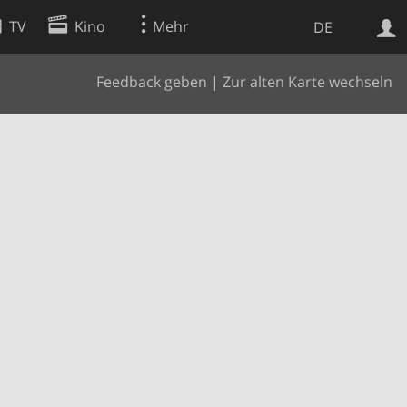
TV
Kino
Mehr
DE
Feedback geben
|
Zur alten Karte wechseln
Websuche
Apps