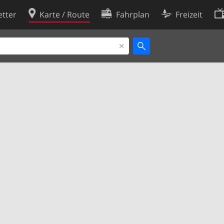
tter
Karte / Route
Fahrplan
Freizeit
Cookie-Richtlinie
ingungen
Cookie-Einstellungen
rklärung
Entwickler