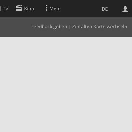
TV
Kino
Mehr
DE
Feedback geben
|
Zur alten Karte wechseln
Websuche
Apps