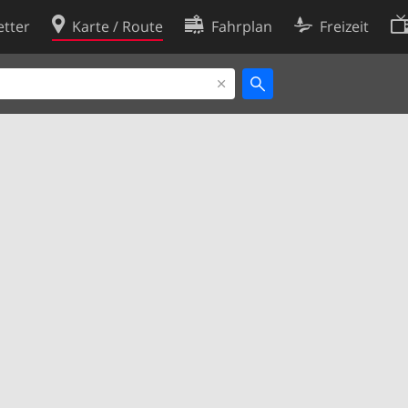
tter
Karte / Route
Fahrplan
Freizeit
Cookie-Richtlinie
ingungen
Cookie-Einstellungen
rklärung
Entwickler