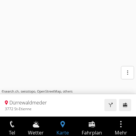
©
search.ch
,
swisstopo
,
OpenStreetMap
,
others
Dürrewaldmeder
3772 St-Etienne
Tel
Wetter
Karte
Fahrplan
Mehr