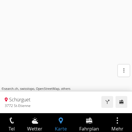
©
search.ch
,
swisstopo
,
OpenStreetMap
,
others
Schürguet
3772 St-Etienne
Tel
Wetter
Karte
Fahrplan
Mehr