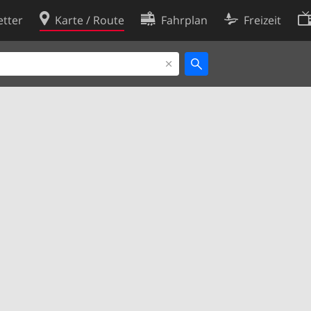
tter
Karte / Route
Fahrplan
Freizeit
Cookie-Richtlinie
ingungen
Cookie-Einstellungen
rklärung
Entwickler