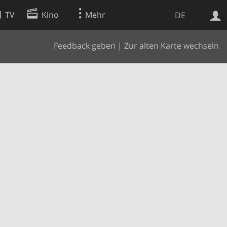
TV
Kino
Mehr
DE
Feedback geben
|
Zur alten Karte wechseln
Websuche
Apps