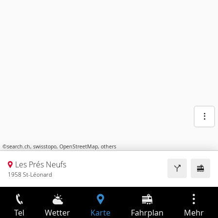
©
search.ch
,
swisstopo
,
OpenStreetMap
,
others
Les Prés Neufs
1958 St-Léonard
Tel
Wetter
Karte
Fahrplan
Mehr