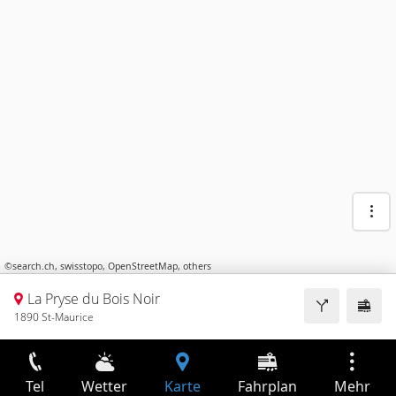
©
search.ch
,
swisstopo
,
OpenStreetMap
,
others
La Pryse du Bois Noir
1890 St-Maurice
Tel
Wetter
Karte
Fahrplan
Mehr