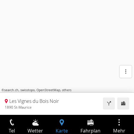
©
search.ch
,
swisstopo
,
OpenStreetMap
,
others
Les Vignes du Bois Noir
1890 St-Maurice
Tel
Wetter
Karte
Fahrplan
Mehr