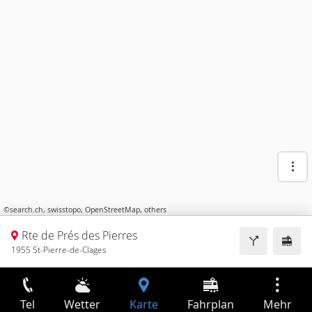
©
search.ch
,
swisstopo
,
OpenStreetMap
,
others
Rte de Prés des Pierres
1955 St-Pierre-de-Clages
Tel
Wetter
Karte
Fahrplan
Mehr