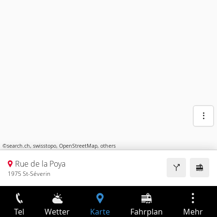
©
search.ch
,
swisstopo
,
OpenStreetMap
,
others
Rue de la Poya
1975 St-Séverin
Tel
Wetter
Karte
Fahrplan
Mehr