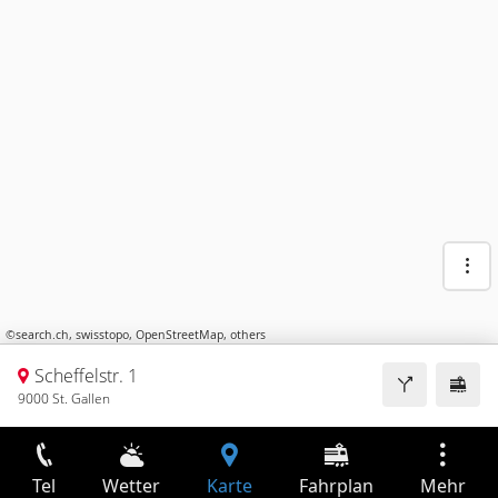
©
search.ch
,
swisstopo
,
OpenStreetMap
,
others
Scheffelstr. 1
9000 St. Gallen
Tel
Wetter
Karte
Fahrplan
Mehr