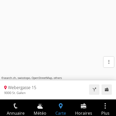
©
search.ch
,
swisstopo
,
OpenStreetMap
,
others
Webergasse 15
9000 St. Gallen
Annuaire
Météo
Carte
Horaires
Plus