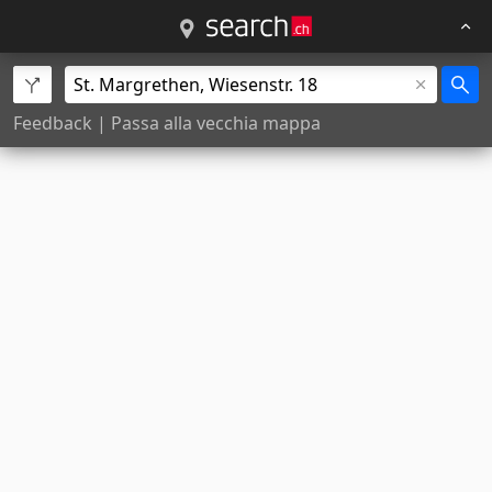
Feedback
|
Passa alla vecchia mappa