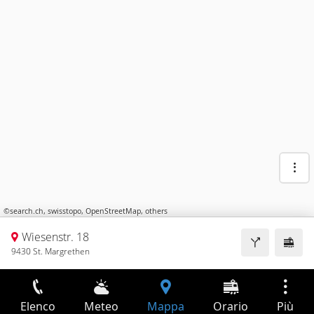
©
search.ch
,
swisstopo
,
OpenStreetMap
,
others
Wiesenstr. 18
9430 St. Margrethen
Elenco
Meteo
Mappa
Orario
Più