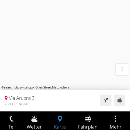
©
search.ch
,
swisstopo
,
OpenStreetMap
,
others
Via Aruons 3
7500 St. Moritz
Tel
Wetter
Karte
Fahrplan
Mehr