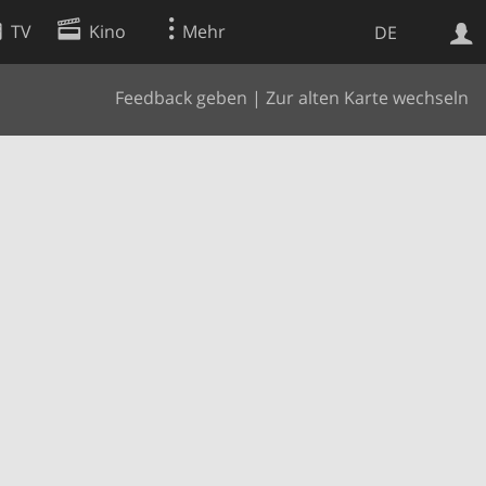
TV
Kino
Mehr
DE
Feedback geben
|
Zur alten Karte wechseln
Websuche
Apps