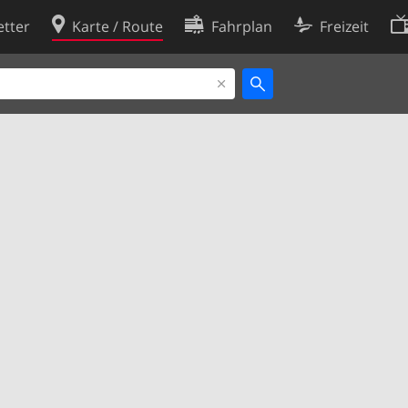
tter
Karte / Route
Fahrplan
Freizeit
Cookie-Richtlinie
ingungen
Cookie-Einstellungen
rklärung
Entwickler