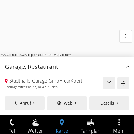
©
search.ch
,
swisstopo
,
OpenStreetMap
,
others
Garage, Restaurant
Stadthalle-Garage GmbH carXpert
Freilagerstrasse 27, 8047 Zürich
Anruf
Web
Details
Tel
Wetter
Karte
Fahrplan
Mehr