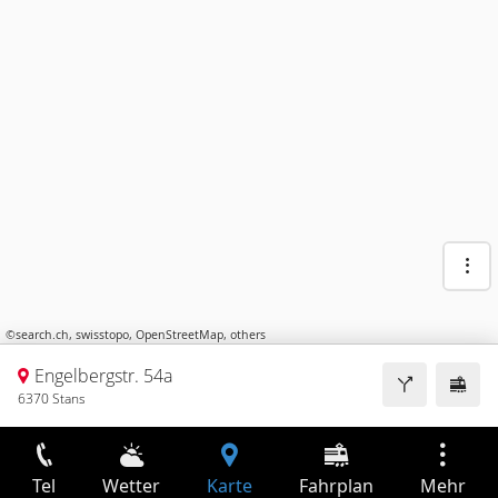
©
search.ch
,
swisstopo
,
OpenStreetMap
,
others
Engelbergstr. 54a
6370 Stans
Tel
Wetter
Karte
Fahrplan
Mehr