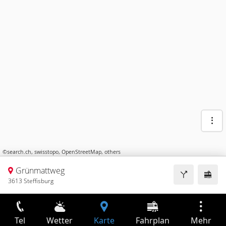
©
search.ch
,
swisstopo
,
OpenStreetMap
,
others
Grünmattweg
3613 Steffisburg
Tel
Wetter
Karte
Fahrplan
Mehr