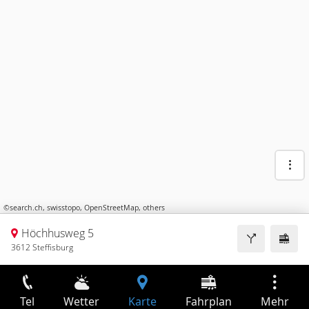
©
search.ch
,
swisstopo
,
OpenStreetMap
,
others
Höchhusweg 5
3612 Steffisburg
Tel
Wetter
Karte
Fahrplan
Mehr