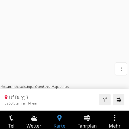
©
search.ch
,
swisstopo
,
OpenStreetMap
,
others
Uf Burg 3
8260 Stein am Rhein
Tel
Wetter
Karte
Fahrplan
Mehr