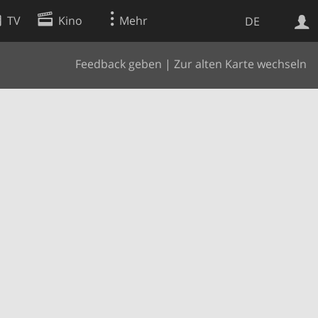
TV
Kino
Mehr
DE
Feedback geben
|
Zur alten Karte wechseln
Websuche
Apps