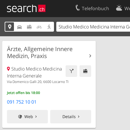
Telefonbuch
We
Ihr Eintrag
Kontakt





Kundencenter Geschäftskunden
Nutzungsbed
Impressum
Datenschutze
Ärzte, Allgemeine Innere
Medizin, Praxis
Studio Medico Medicina
Interna Generale
Via Domenico Galli 20, 6600 Locarno TI
Jetzt offen bis 18:00
091 752 10 01
Web
Details