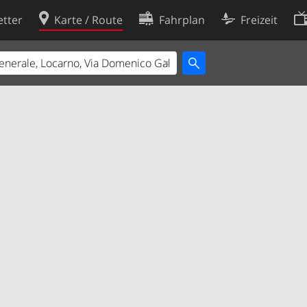
tter
Karte / Route
Fahrplan
Freizeit
Cookie-Richtlinie
ingungen
Cookie-Einstellungen
rklärung
Entwickler