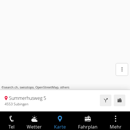
©
search.ch
,
swisstopo
,
OpenStreetMap
,
others
Summerhusweg 5
4553 Subingen
Tel
Wetter
Karte
Fahrplan
Mehr