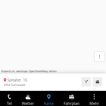
©
search.ch
,
swisstopo
,
OpenStreetMap
,
others
Spitalstr. 16
3454 Sumiswald
Tel
Wetter
Karte
Fahrplan
Mehr