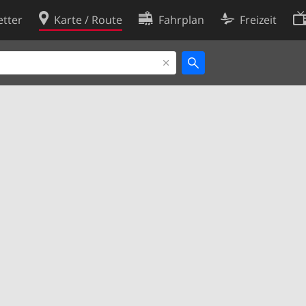
tter
Karte / Route
Fahrplan
Freizeit
Cookie-Richtlinie
ingungen
Cookie-Einstellungen
rklärung
Entwickler