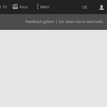
TV
Kino
Mehr
DE
Feedback geben
|
Zur alten Karte wechseln
Websuche
Apps