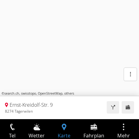
©
search.ch
,
swisstopo
,
OpenStreetMap
,
others
Ernst-Kreidolf-Str. 9
8274 Tägerwilen
Tel
Wetter
Karte
Fahrplan
Mehr