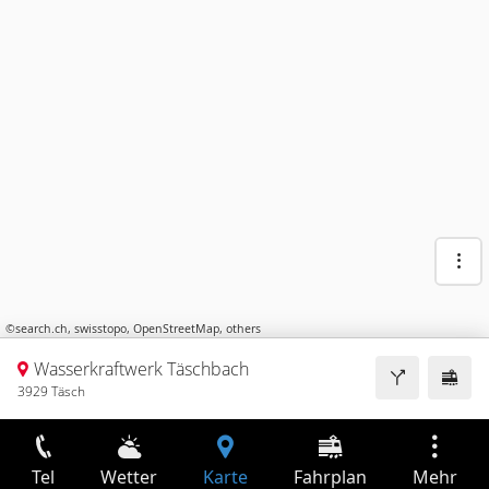
©
search.ch
,
swisstopo
,
OpenStreetMap
,
others
Wasserkraftwerk Täschbach
3929 Täsch
Tel
Wetter
Karte
Fahrplan
Mehr