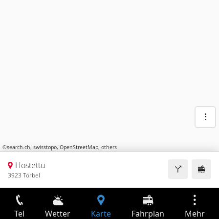
©
search.ch
,
swisstopo
,
OpenStreetMap
,
others
Hostettu
3923 Törbel
Tel
Wetter
Karte
Fahrplan
Mehr