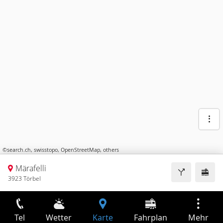
©
search.ch
,
swisstopo
,
OpenStreetMap
,
others
Märafelli
3923 Törbel
Tel
Wetter
Karte
Fahrplan
Mehr