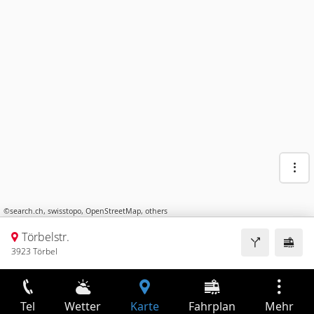
©
search.ch
,
swisstopo
,
OpenStreetMap
,
others
Törbelstr.
3923 Törbel
Tel
Wetter
Karte
Fahrplan
Mehr