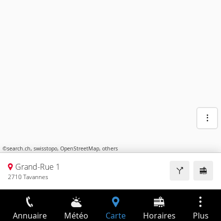
©
search.ch
,
swisstopo
,
OpenStreetMap
,
others
Grand-Rue 1
2710 Tavannes
Annuaire
Météo
Carte
Horaires
Plus