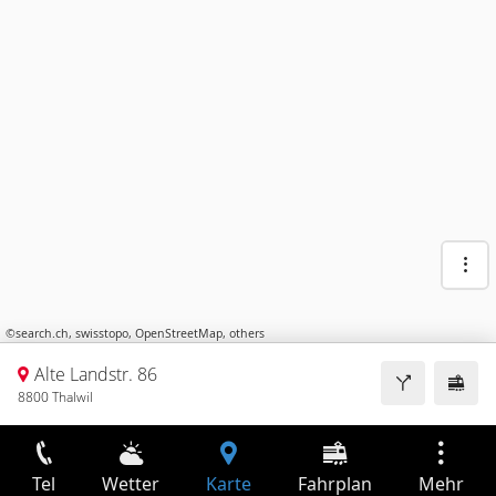
©
search.ch
,
swisstopo
,
OpenStreetMap
,
others
Alte Landstr. 86
8800 Thalwil
Tel
Wetter
Karte
Fahrplan
Mehr