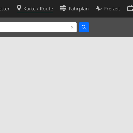
tter
Karte / Route
Fahrplan
Freizeit
Cookie-Richtlinie
ingungen
Cookie-Einstellungen
rklärung
Entwickler