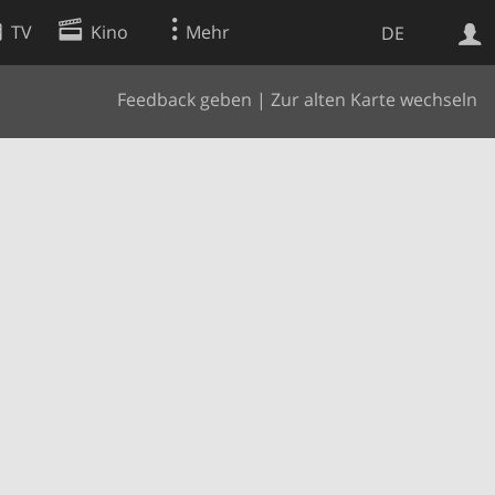
TV
Kino
Mehr
DE
Feedback geben
|
Zur alten Karte wechseln
Websuche
Apps