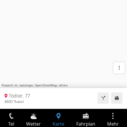
©
search.ch
,
swisstopo
,
OpenStreetMap
,
others
Tödistr. 77
8800 Thalwil
Tel
Wetter
Karte
Fahrplan
Mehr