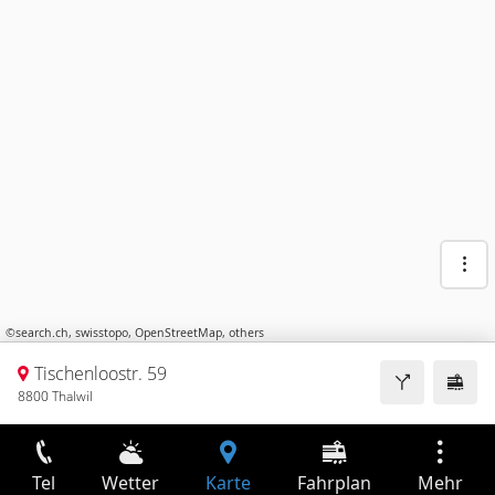
©
search.ch
,
swisstopo
,
OpenStreetMap
,
others
Tischenloostr. 59
8800 Thalwil
Tel
Wetter
Karte
Fahrplan
Mehr